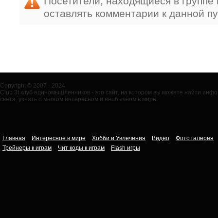
Посетители, находящиеся в группе
оставлять комментарии к данной п
Copyright © 2007 - 2024
Club 3t клуб единомышленников - это сайт, на котором вы можете найти ин
света, узнать о многом интересном и необычном в мире.
Главная
Интересное в мире
Хобби и Увлечения
Видео
Фото галерея
Трейнеры к играм
Чит коды к играм
Flash игры