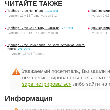
ЧИТАЙТЕ ТАКЖЕ
Трейнер к игре Homefront
Трейнер к игр
10.05.2011
version 1.1 + 12 Trainer version 1.1..
version 1.0.71
Трейнер к игре Call of Duty - BlackOps
Трейнер к игр
7.11.2011
version 1.14-1.15 + 7 Trainer version..
version 1.41 +
Трейнер к игре Borderlands The Secret Armory of General
Knoxx
2.08.2010
version 1.3 +16 Trainer..
Уважаемый посетитель, Вы зашли н
незарегистрированный пользовате
зарегистрироваться
либо зайти на 
Информация