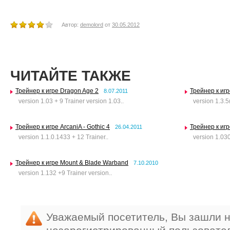
Автор:
demolord
от
30.05.2012
ЧИТАЙТЕ ТАКЖЕ
Трейнер к игре Dragon Age 2
Трейнер к игр
8.07.2011
version 1.03 + 9 Trainer version 1.03..
version 1.3.5(
Трейнер к игре ArcaniA - Gothic 4
Трейнер к игр
26.04.2011
version 1.1.0.1433 + 12 Trainer..
version 1.030r
Трейнер к игре Mount & Blade Warband
7.10.2010
version 1.132 +9 Trainer version..
Уважаемый посетитель, Вы зашли н