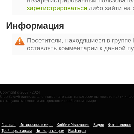
незарегистрированный пользовате
зарегистрироваться
либо зайти на 
Информация
Посетители, находящиеся в группе
оставлять комментарии к данной п
Copyright © 2007 - 2024
Club 3t клуб единомышленников - это сайт, на котором вы можете найти ин
света, узнать о многом интересном и необычном в мире.
Главная
Интересное в мире
Хобби и Увлечения
Видео
Фото галерея
Трейнеры к играм
Чит коды к играм
Flash игры