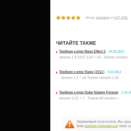
Автор:
demolord
от
8.07.2011
ЧИТАЙТЕ ТАКЖЕ
Трейнер к игре Mass Effect 3
20.03.2013
version 1.5.5427.124 + 19 - Trainer version..
Трейнер к игре Rage (2011)
3.02.2012
version 1.2 + 18 Trainer version 1.02..
Трейнер к игре Duke Nukem Forever
2.10.2
version 1.01 + 7 - Trainer All version +..
Уважаемый посетитель, Вы зашл
Вам
зарегистрироваться
либо за