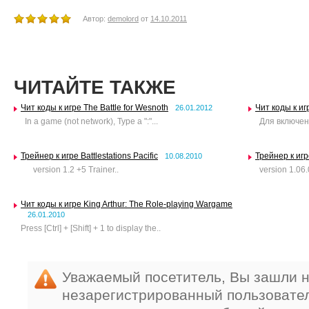
Автор:
demolord
от
14.10.2011
ЧИТАЙТЕ ТАКЖЕ
Чит коды к игре The Battle for Wesnoth
Чит коды к иг
26.01.2012
In a game (not network), Type a ":"...
Для включени
Трейнер к игре Battlestations Pacific
Трейнер к игр
10.08.2010
version 1.2 +5 Trainer..
version 1.06.
Чит коды к игре King Arthur: The Role-playing Wargame
26.01.2010
Press [Ctrl] + [Shift] + 1 to display the..
Уважаемый посетитель, Вы зашли н
незарегистрированный пользовате