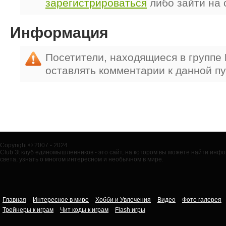
зарегистрироваться
либо зайти на 
Информация
Посетители, находящиеся в группе
оставлять комментарии к данной п
Copyright © 2007 - 2024
Club 3t клуб единомышленников - это сайт, на котором вы можете найти ин
света, узнать о многом интересном и необычном в мире.
Главная
Интересное в мире
Хобби и Увлечения
Видео
Фото галерея
Трейнеры к играм
Чит коды к играм
Flash игры