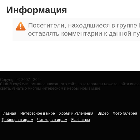
Информация
Посетители, находящиеся в группе
оставлять комментарии к данной п
Copyright © 2007 - 2024
Club 3t клуб единомышленников - это сайт, на котором вы можете найти ин
света, узнать о многом интересном и необычном в мире.
Главная
Интересное в мире
Хобби и Увлечения
Видео
Фото галерея
Трейнеры к играм
Чит коды к играм
Flash игры