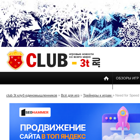
ОБЗОРЫ ИГР
club 3t клуб единомышленников
»
Всё для игр
»
Трейнеры к играм
» Need for Speed