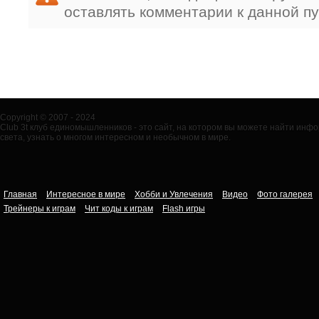
оставлять комментарии к данной п
Copyright © 2007 - 2024
Club 3t клуб единомышленников - это сайт, на котором вы можете найти ин
света, узнать о многом интересном и необычном в мире.
Главная
Интересное в мире
Хобби и Увлечения
Видео
Фото галерея
Трейнеры к играм
Чит коды к играм
Flash игры