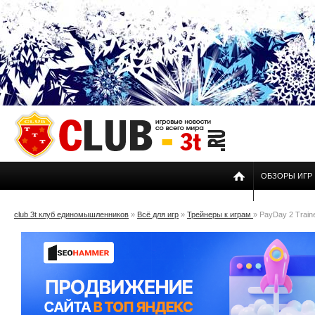
ОБЗОРЫ ИГР
club 3t клуб единомышленников
»
Всё для игр
»
Трейнеры к играм
» PayDay 2 Traine