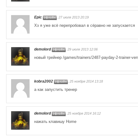
Epic
, 27 июля 2013 20:19
Хз я уже всё перепробовал в сёравно не запускается
demolord
, 29 июля 2013 12:06
новый трейнер /games/trainers/2487-payday-2-trainer-vers
kobra2002
, 25 ноября 2014 13:18
а как запустить тренер
demolord
, 25 ноября 2014 16:12
нажать клавишу Home