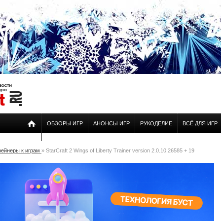
ОБЗОРЫ ИГР
АНОНСЫ ИГР
РУКОДЕЛИЕ
ВСЁ ДЛЯ ИГР
рейнеры к играм
» StarCraft 2 Wings of Liberty Trainer version 2.0.10.26585 + 19