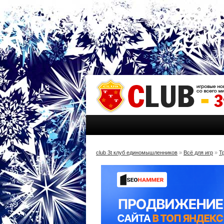
club 3t клуб единомышленников
»
Всё для игр
»
Т