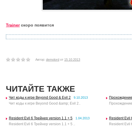
Trainer
скоро появится
Автор:
demolord
от
15.10.2013
ЧИТАЙТЕ ТАКЖЕ
Чит коды к игре Beyond Good & Evil 2
Прохождение 
9.10.2013
Чит коды к игре Beyond Good &amp; Evil 2..
Прохождение 
Resident Evil 6 Трейнер version 1.1 + 5
Resident Evil 
1.04.2013
Resident Evil 6 Трейнер version 1.1 + 5 ..
Resident Evil 