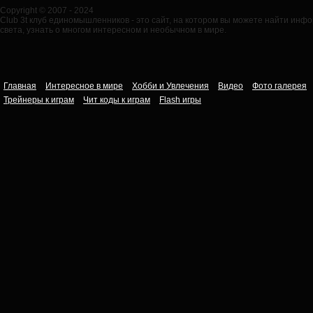
Copyright © 2007 - 2024
Club 3t клуб единомышленников - это сайт, на котором вы можете найти ин
света, узнать о многом интересном и необычном в мире.
Главная
Интересное в мире
Хобби и Увлечения
Видео
Фото галерея
Трейнеры к играм
Чит коды к играм
Flash игры