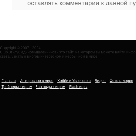
оставлять комментарии к данной п
Copyright © 2007 - 2024
Club 3t клуб единомышленников - это сайт, на котором вы можете найти ин
света, узнать о многом интересном и необычном в мире.
Главная
Интересное в мире
Хобби и Увлечения
Видео
Фото галерея
Трейнеры к играм
Чит коды к играм
Flash игры