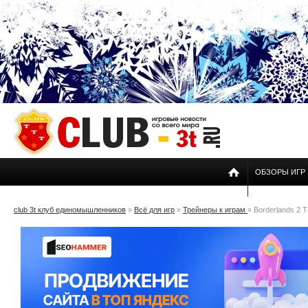
ОБЗОРЫ ИГР
club 3t клуб единомышленников
»
Всё для игр
»
Трейнеры к играм
» Borderlands 2 T