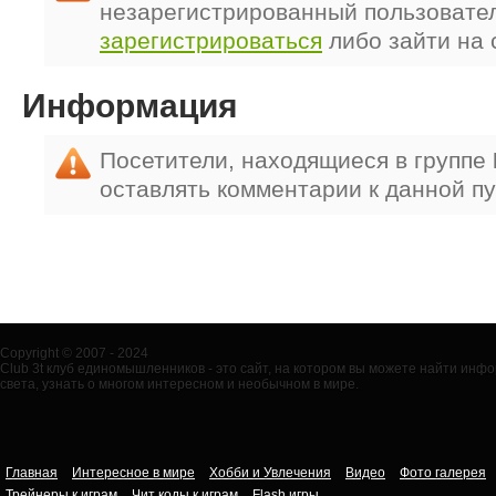
незарегистрированный пользовате
зарегистрироваться
либо зайти на 
Информация
Посетители, находящиеся в группе
оставлять комментарии к данной п
Copyright © 2007 - 2024
Club 3t клуб единомышленников - это сайт, на котором вы можете найти ин
света, узнать о многом интересном и необычном в мире.
Главная
Интересное в мире
Хобби и Увлечения
Видео
Фото галерея
Трейнеры к играм
Чит коды к играм
Flash игры