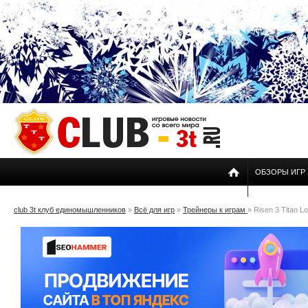
ОБЗОРЫ ИГР
club 3t клуб единомышленников
»
Всё для игр
»
Трейнеры к играм
» Risen 3 Titan Lo