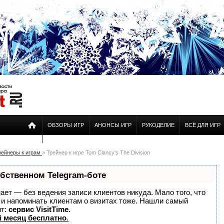
ОБЗОРЫ ИГР
АНОНСЫ ИГР
РУКОДЕЛИЕ
ВСЁ ДЛЯ ИГР
рейнеры к играм
» Трейнер к игре Tom Clancy's The Division
обственном Telegram-боте
знает — без ведения записи клиентов никуда. Мало того, что
о и напоминать клиентам о визитах тоже. Нашли самый
нт:
сервис VisitTime.
 месяц бесплатно
.