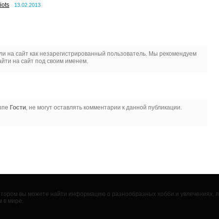
iots
13.02.2013
и на сайт как незарегистрированный пользователь. Мы рекомендуем
йти на сайт под своим именем.
уппе
Гости
, не могут оставлять комментарии к данной публикации.
 котором вы можете найти информацию о разнообразных хобби и увлечениях,
 в мире.