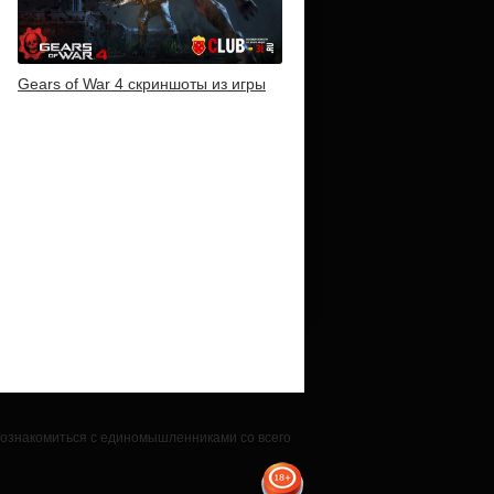
Gears of War 4 скриншоты из игры
 познакомиться с единомышленниками со всего