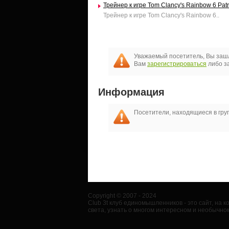
Трейнер к игре Tom Clancy's Rainbow 6 Patr
Трейнер к игре Tom Clancy's Rainbow 6..
Уважаемый посетитель, Вы зашл
Вам
зарегистрироваться
либо за
Информация
Посетители, находящиеся в гр
Copyright © 2007 - 2024
Club 3t клуб единомышленников - это сайт, на
света, узнать о многом интересном и необычном