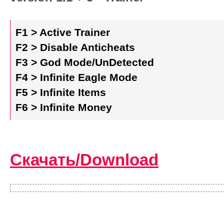
F1 > Active Trainer
F2 > Disable Anticheats
F3 > God Mode/UnDetected
F4 > Infinite Eagle Mode
F5 > Infinite Items
F6 > Infinite Money
Скачать/Download