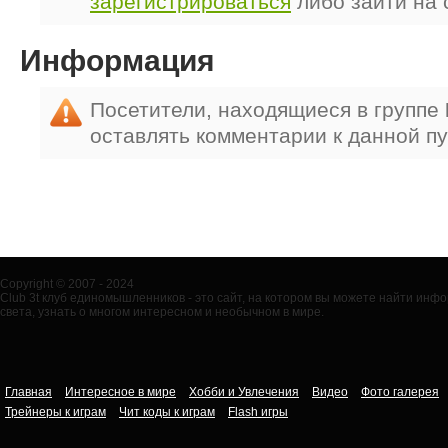
зарегистрироваться
либо зайти на 
Информация
Посетители, находящиеся в группе
оставлять комментарии к данной п
Copyright © 2007 - 2024
Club 3t клуб единомышленников - это сайт, на котором вы можете найти ин
света, узнать о многом интересном и необычном в мире.
Главная
Интересное в мире
Хобби и Увлечения
Видео
Фото галерея
Трейнеры к играм
Чит коды к играм
Flash игры