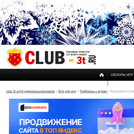
ОБЗОРЫ ИГР
club 3t клуб единомышленников
»
Всё для игр
»
Трейнеры к играм
» Assassin's Cree