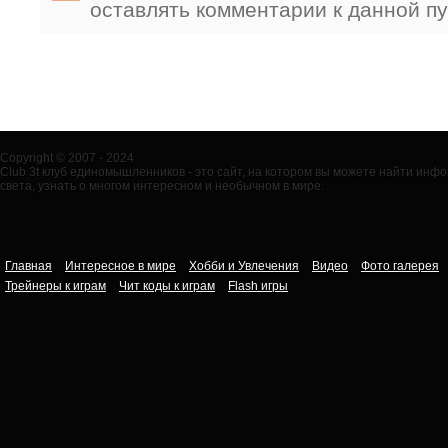
оставлять комментарии к данной п
Copyright © 2007 - 2024
Club 3t клуб единомышленников - это сайт, на котором вы можете найти ин
света, узнать о многом интересном и необычном в мире.
Главная
Интересное в мире
Хобби и Увлечения
Видео
Фото галерея
Трейнеры к играм
Чит коды к играм
Flash игры