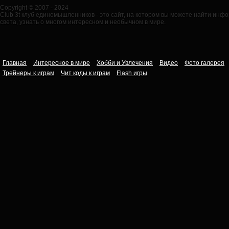
Copyright © 2007 - 2024
Club 3t клуб единомышленников - это сайт, на котором вы можете найти ин
света, узнать о многом интересном и необычном в мире.
Главная
Интересное в мире
Хобби и Увлечения
Видео
Фото галерея
Трейнеры к играм
Чит коды к играм
Flash игры