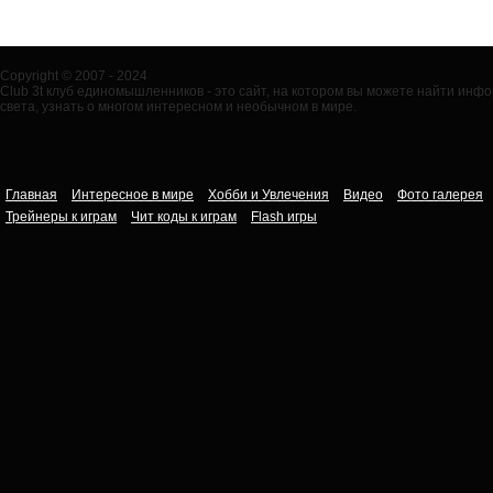
Copyright © 2007 - 2024
Club 3t клуб единомышленников - это сайт, на котором вы можете найти ин
света, узнать о многом интересном и необычном в мире.
Главная
Интересное в мире
Хобби и Увлечения
Видео
Фото галерея
Трейнеры к играм
Чит коды к играм
Flash игры