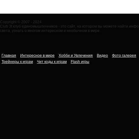
Copyright © 2007 - 2024
Club 3t клуб единомышленников - это сайт, на котором вы можете найти ин
света, узнать о многом интересном и необычном в мире.
Главная
Интересное в мире
Хобби и Увлечения
Видео
Фото галерея
Трейнеры к играм
Чит коды к играм
Flash игры