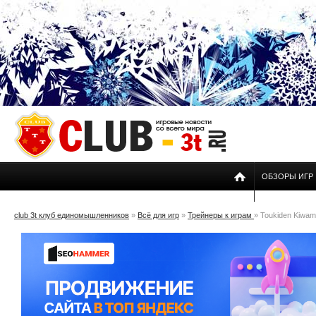
ОБЗОРЫ ИГР
club 3t клуб единомышленников
»
Всё для игр
»
Трейнеры к играм
» Toukiden Kiwami