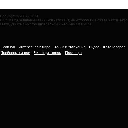
Copyright © 2007 - 2024
Club 3t клуб единомышленников - это сайт, на котором вы можете найти ин
света, узнать о многом интересном и необычном в мире.
Главная
Интересное в мире
Хобби и Увлечения
Видео
Фото галерея
Трейнеры к играм
Чит коды к играм
Flash игры