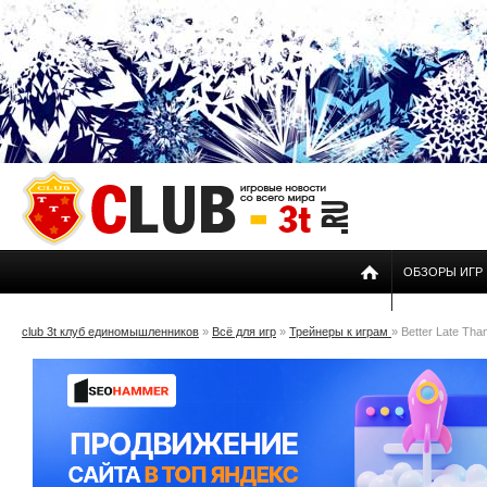
ОБЗОРЫ ИГР
club 3t клуб единомышленников
»
Всё для игр
»
Трейнеры к играм
» Better Late Tha