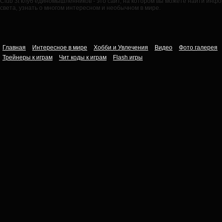
Club 3t клуб единомышленников - это сайт, на котором вы можете найти ин
света, узнать о многом интересном и необычном в мире.
Главная
Интересное в мире
Хобби и Увлечения
Видео
Фото галерея
Трейнеры к играм
Чит коды к играм
Flash игры