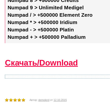
Numpad 8 > +500000 Credits
Numpad 9 > Unlimited Medigel
Numpad / > +500000 Element Zero
Numpad * > +500000 Iridium
Numpad - > +500000 Platin
Numpad + > +500000 Palladium
Скачать/Download
Автор:
demolord
от
12.10.2015