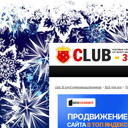
club 3t клуб единомышленников
»
Всё для игр
»
Т