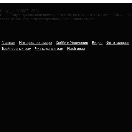
Copyright © 2007 - 2024
Club 3t клуб единомышленников - это сайт, на котором вы можете найти ин
света, узнать о многом интересном и необычном в мире.
Главная
Интересное в мире
Хобби и Увлечения
Видео
Фото галерея
Трейнеры к играм
Чит коды к играм
Flash игры