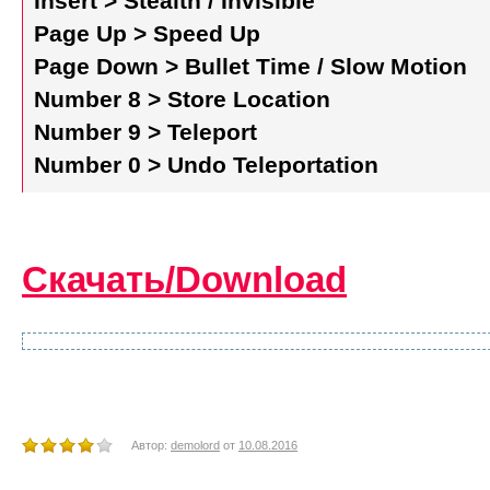
Insert > Stealth / Invisible
Page Up > Speed Up
Page Down > Bullet Time / Slow Motion
Number 8 > Store Location
Number 9 > Teleport
Number 0 > Undo Teleportation
Скачать/Download
Автор:
demolord
от
10.08.2016