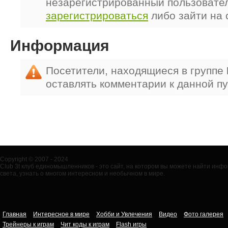
незарегистрированный пользовате
зарегистрироваться
либо зайти на 
Информация
Посетители, находящиеся в группе
оставлять комментарии к данной п
Copyright © 2007 - 2024
Club 3t клуб единомышленников - это сайт, на котором вы можете найти ин
света, узнать о многом интересном и необычном в мире.
Главная
Интересное в мире
Хобби и Увлечения
Видео
Фото галерея
Трейнеры к играм
Чит коды к играм
Flash игры