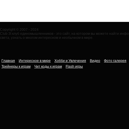
Copyright © 2007 - 2024
Club 3t клуб единомышленников - это сайт, на котором вы можете найти ин
света, узнать о многом интересном и необычном в мире.
Главная
Интересное в мире
Хобби и Увлечения
Видео
Фото галерея
Трейнеры к играм
Чит коды к играм
Flash игры