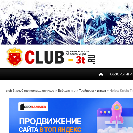
ОБЗОРЫ ИГР
club 3t клуб единомышленников
»
Всё для игр
»
Трейнеры к играм
» Hollow Knight Tr