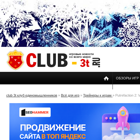
ОБЗОРЫ ИГР
club 3t клуб единомышленников
»
Всё для игр
»
Трейнеры к играм
» Putrefaction 2: 