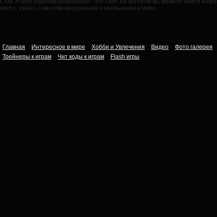
Club 3t клуб единомышленников - это сайт, на котором вы можете найти ин
света, узнать о многом интересном и необычном в мире.
Главная
Интересное в мире
Хобби и Увлечения
Видео
Фото галерея
Трейнеры к играм
Чит коды к играм
Flash игры