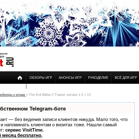
ОБЗОРЫ ИГР
АНОНСЫ ИГР
РУКОДЕЛИЕ
ВСЁ ДЛЯ ИГР
рейнеры к играм
» The Evil Within 2 Trainer version 1.0 + 13
обственном Telegram-боте
знает — без ведения записи клиентов никуда. Мало того, что
о и напоминать клиентам о визитах тоже. Нашли самый
нт:
сервис VisitTime.
 месяц бесплатно
.