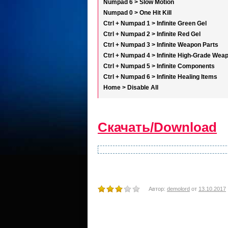
Numpad 6 > Slow Motion
Numpad 0 > One Hit Kill
Ctrl + Numpad 1 > Infinite Green Gel
Ctrl + Numpad 2 > Infinite Red Gel
Ctrl + Numpad 3 > Infinite Weapon Parts
Ctrl + Numpad 4 > Infinite High-Grade Wea
Ctrl + Numpad 5 > Infinite Components
Ctrl + Numpad 6 > Infinite Healing Items
Home > Disable All
Скачать/Download
Автор:
demolord
от
13.10.2017