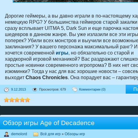
Дорогие геймеры, а вы давно играли в по-настоящему х
немецкую RPG? У большинства геймеров старой закалки
сразу всплывает UITMA 5, Dark Sun и еще парочка насто
шедевров в данном жанре. Вы уже излазили все эти игры
поперек? Убили всех монстров и выучили все возможны
заклинания? У вашего персонажа максимальный ранг? И
хочется современной
игры
, но обязательно со старой и
хардкорной игровой механикой? Вас раздражают слишк
простые новинки современного игропрома? В них нет св
изюминки? Тогда у нас для вас хорошие новости – совсе
выходит
Chaos Chronicles
. Она порадует вас – гарантир
П
9.12.2013
Просмотров: 679
Комментарии (0)
Обзор игры Age of Decadence
demolord
Всё для игр
»
Обзоры игр