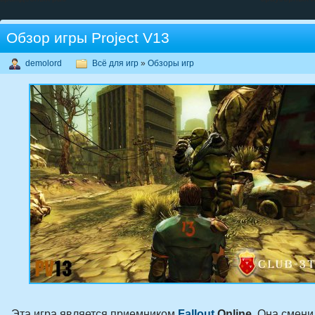
Обзор игры Project V13
demolord
Всё для игр
»
Обзоры игр
Эта игра является приемником
Fallout
Online
. Она смени