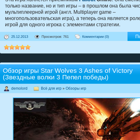
только название, но и тип игры – в прошлом она была чи
мультиплеерной игрой (англ. Multiplayer game –
многопользовательская игра), а теперь она является рол
игрой для одного игрока с элементами стратегии.
П
25.12.2013
Просмотров: 761
Комментарии (0)
Обзор игры Star Wolves 3 Ashes of Victory
(Звездные волки 3 Пепел победы)
demolord
Всё для игр
»
Обзоры игр