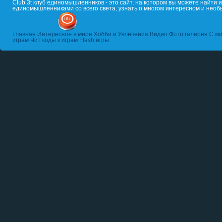
Club 3t клуб единомышленников - это сайт, на котором вы можете найти
единомышленниками со всего света, узнать о многом интересном и необ
Главная
Интересное в мире
Хобби и Увлечения
Видео
Фото галерея
С ми
играм
Чит коды к играм
Flash игры