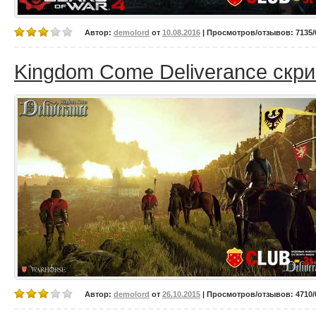
Автор:
demolord
от
10.08.2016
| Просмотров/отзывов: 7135/0
Kingdom Come Deliverance скр
Автор:
demolord
от
26.10.2015
| Просмотров/отзывов: 4710/0