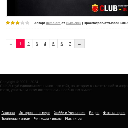
Автор:
demolord
от
16.04.2015
| Просмотров/отзывов: 3401/0
←
1
2
3
4
5
6
7
→
Copyright © 2007 - 2024
Club 3t клуб единомышленников - это сайт, на котором вы можете найти ин
света, узнать о многом интересном и необычном в мире.
Главная
Интересное в мире
Хобби и Увлечения
Видео
Фото галерея
Трейнеры к играм
Чит коды к играм
Flash игры