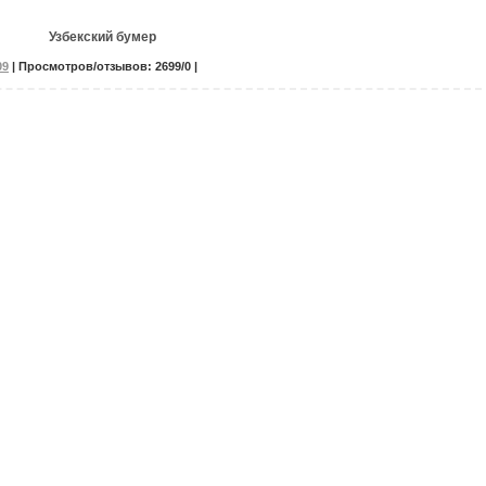
Узбекский бумер
09
| Просмотров/отзывов: 2699/0 |