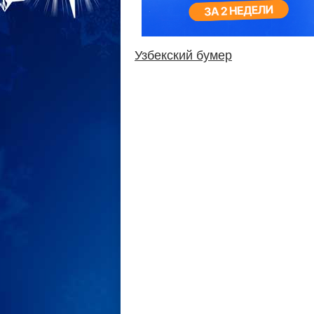
Узбекский бумер