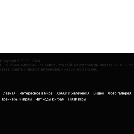
Copyright © 2007 - 2024
Club 3t клуб единомышленников - это сайт, на котором вы можете найти ин
света, узнать о многом интересном и необычном в мире.
Главная
Интересное в мире
Хобби и Увлечения
Видео
Фото галерея
Трейнеры к играм
Чит коды к играм
Flash игры