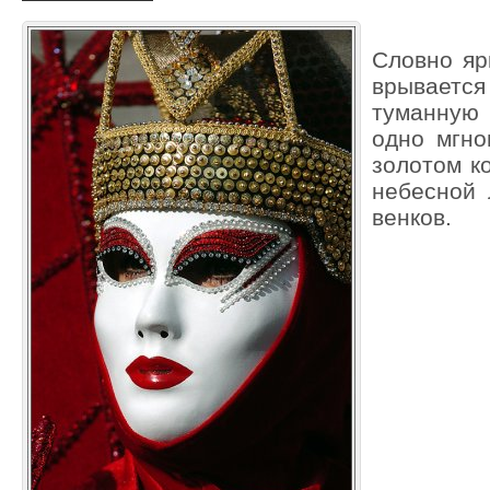
Словно яр
врывает
туманную
одно мгно
золотом к
небесной 
венков.