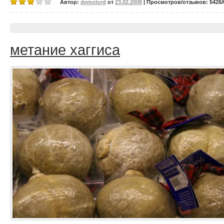
Автор:
demolord
от
23.02.2008
| Просмотров/отзывов: 5426/0
метание хаггиса