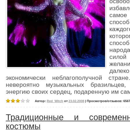
осво
избав
самое 
способ
каждог
которо
спосо
народ
силой
желан
далек
экономически неблагополучной стран
невероятно музыкальных бразильцев,
энергию своих сердец, подаренную им са
Автор:
Red_Witch
от
23.02.2008
| Просмотров/отзывов: 6567/
Традиционные и современ
костюмы