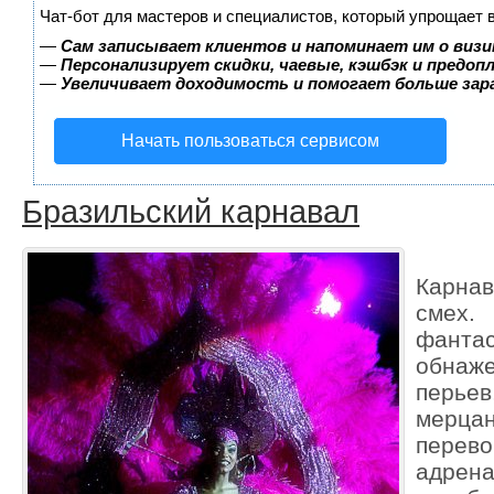
Чат-бот для мастеров и специалистов, который упрощает 
—
Сам записывает клиентов и напоминает им о визи
—
Персонализирует скидки, чаевые, кэшбэк и предоп
—
Увеличивает доходимость и помогает больше за
Начать пользоваться сервисом
Бразильский карнавал
Карнав
смех
фант
обнаже
перье
мерца
пере
адр