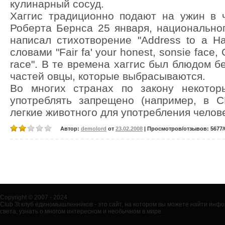
кулинарный сосуд.
Хаггис традиционно подают на ужин в 
Роберта Бернса 25 января, национально
написал стихотворение "Address to a Ha
словами "Fair fa' your honest, sonsie face, G
race". В те времена хаггис был блюдом бе
частей овцы, которые выбрасываются.
Во многих странах по закону некотор
употреблять запрещено (например, в 
легкие животного для употребления челов
Автор:
demolord
от
23.02.2008
| Просмотров/отзывов: 5677/0
Copyright © 2007 - 2024
Club 3t клуб единомышленников - это сайт, на котором вы можете найти ин
света, узнать о многом интересном и необычном в мире.