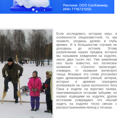
Если исследовать историю игры, в
особенности общеизвестной, то, как
правило, уходишь далеко в глубь
времен. И в большинстве случаев не
доходишь до истоков. Этому
развлечению наших предков, которое
мы называем хождением на ходулях,
около двух тысяч лет. Уже римлянам
оно было известно, его латинское
название — «Граллэ» происходит,
очевидно, от названия греческого
танца. Впервые это слово употребил
один древнеримский ученый: актеров,
которые в древних трагедиях
изображали на сцене козлоногого бога
Пана и ходили на коротких палках,
оканчивающихся острыми зубцами, он
назвал ходящими на ходулях; другие
источники утверждают, что обычай
ходить на ходулях тесно связан с
распространением легенд о титанах.