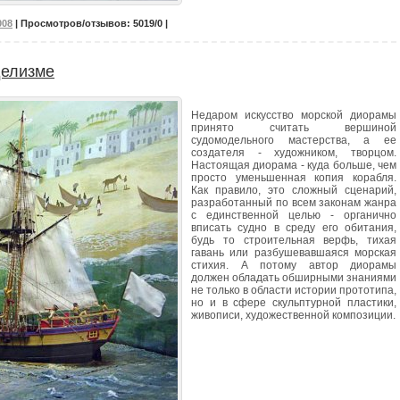
008
| Просмотров/отзывов: 5019/0 |
делизме
Недаром искусство морской диорамы
принято считать вершиной
судомодельного мастерства, а ее
создателя - художником, творцом.
Настоящая диорама - куда больше, чем
просто уменьшенная копия корабля.
Как правило, это сложный сценарий,
разработанный по всем законам жанра
с единственной целью - органично
вписать судно в среду его обитания,
будь то строительная верфь, тихая
гавань или разбушевавшаяся морская
стихия. А потому автор диорамы
должен обладать обширными знаниями
не только в области истории прототипа,
но и в сфере скульптурной пластики,
живописи, художественной композиции.