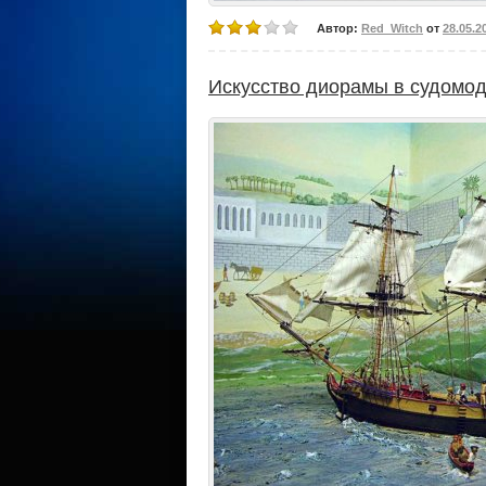
Автор:
Red_Witch
от
28.05.2
Искусство диорамы в судомо