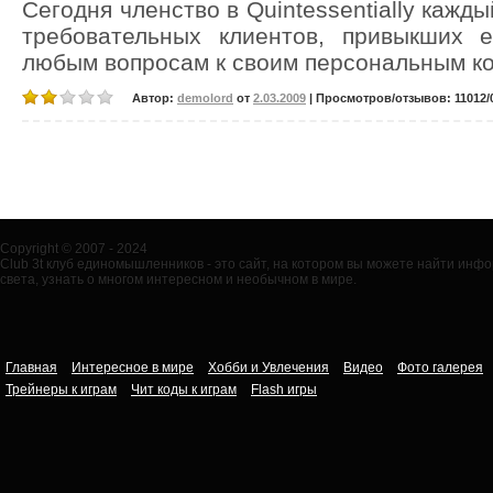
Сегодня членство в Quintessentially кажд
требовательных клиентов, привыкших 
любым вопросам к своим персональным к
Автор:
demolord
от
2.03.2009
| Просмотров/отзывов: 11012/0
Copyright © 2007 - 2024
Club 3t клуб единомышленников - это сайт, на котором вы можете найти ин
света, узнать о многом интересном и необычном в мире.
Главная
Интересное в мире
Хобби и Увлечения
Видео
Фото галерея
Трейнеры к играм
Чит коды к играм
Flash игры