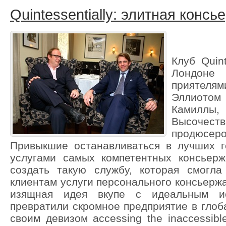
Quintessentially: элитная конс
Клуб Quin
Лондоне
приятелям
Эллиото
Камиллы, 
Высочес
продюсер
Привыкшие останавливаться в лучших г
услугами самых компетентных консьер
создать такую службу, которая смогла
клиентам услуги персонального консьержа
изящная идея вкупе с идеальным ис
превратили скромное предприятие в гло
своим девизом accessing the inaccessibl