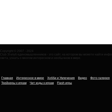
Copyright © 2007 - 2024
Club 3t клуб единомышленников - это сайт, на котором вы можете найти ин
света, узнать о многом интересном и необычном в мире.
Главная
Интересное в мире
Хобби и Увлечения
Видео
Фото галерея
Трейнеры к играм
Чит коды к играм
Flash игры