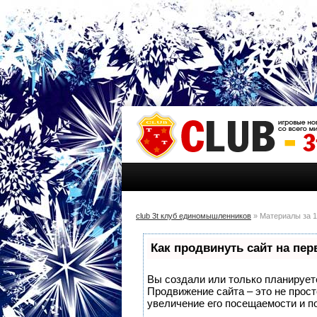
club 3t клуб единомышленников
» Материалы за 1
Как продвинуть сайт на пе
Вы создали или только планируете 
Продвижение сайта – это не прос
увеличение его посещаемости и п