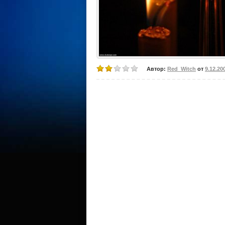
Автор:
Red_Witch
от
9.12.20