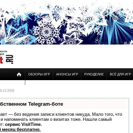
ОБЗОРЫ ИГР
АНОНСЫ ИГР
РУКОДЕЛИЕ
ВСЁ ДЛЯ ИГР
9.12.2009
обственном Telegram-боте
знает — без ведения записи клиентов никуда. Мало того, что
о и напоминать клиентам о визитах тоже. Нашли самый
нт:
сервис VisitTime.
 месяц бесплатно
.