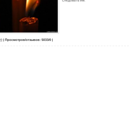
следовать им.
09
| Просмотров/отзывов: 5033/0 |