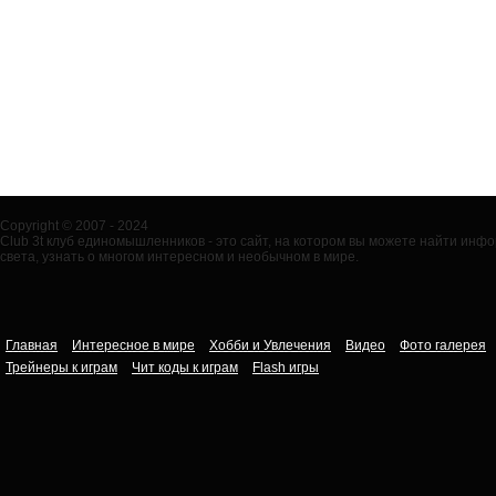
Copyright © 2007 - 2024
Club 3t клуб единомышленников - это сайт, на котором вы можете найти ин
света, узнать о многом интересном и необычном в мире.
Главная
Интересное в мире
Хобби и Увлечения
Видео
Фото галерея
Трейнеры к играм
Чит коды к играм
Flash игры