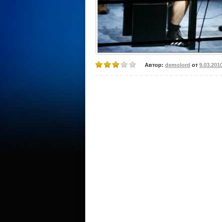
Автор:
demolord
от
9.03.201