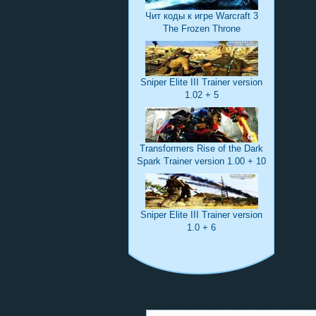
Чит коды к игре Warcraft 3
The Frozen Throne
Sniper Elite III Trainer version
1.02 + 5
Transformers Rise of the Dark
Spark Trainer version 1.00 + 10
Sniper Elite III Trainer version
1.0 + 6