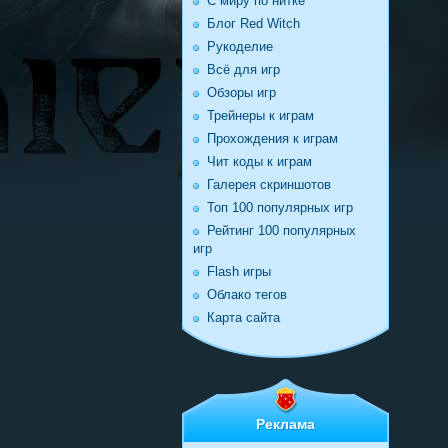
С миру по нитке
Блог Red Witch
Рукоделие
Всё для игр
Обзоры игр
Трейнеры к играм
Прохождения к играм
Чит коды к играм
Галерея скриншотов
Топ 100 популярных игр
Рейтинг 100 популярных
игр
Flash игры
Облако тегов
Карта сайта
Реклама