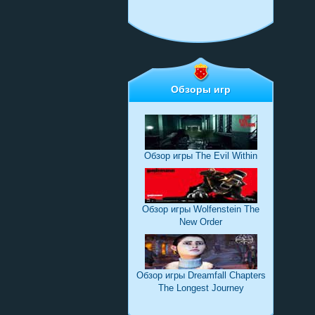
Обзоры игр
Обзор игры The Evil Within
Обзор игры Wolfenstein The
New Order
Обзор игры Dreamfall Chapters
The Longest Journey