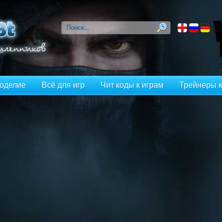
оделие
Всё для игр
Чит коды к играм
Трейнеры к