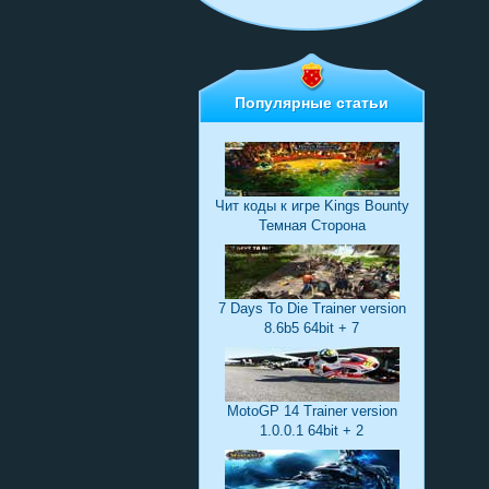
Популярные статьи
Чит коды к игре Kings Bounty
Темная Сторона
7 Days To Die Trainer version
8.6b5 64bit + 7
MotoGP 14 Trainer version
1.0.0.1 64bit + 2