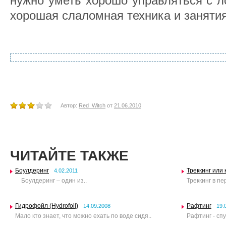
нужно уметь хорошо управляться с л
хорошая слаломная техника и занятия
Автор:
Red_Witch
от
21.06.2010
ЧИТАЙТЕ ТАКЖЕ
Боулдеринг
Треккинг или
4.02.2011
Боулдеринг – один из..
Треккинг в пе
Гидрофойл (Hydrofoil)
Рафтинг
14.09.2008
19.
Мало кто знает, что можно ехать по воде сидя..
Рафтинг - спу