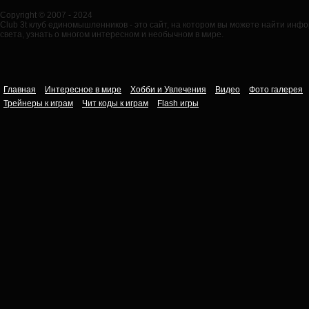
Copyright © 2007 - 2024
Club 3t клуб единомышленников - это сайт, на котором вы можете найти ин
света, узнать о многом интересном и необычном в мире.
Главная
Интересное в мире
Хобби и Увлечения
Видео
Фото галерея
Трейнеры к играм
Чит коды к играм
Flash игры