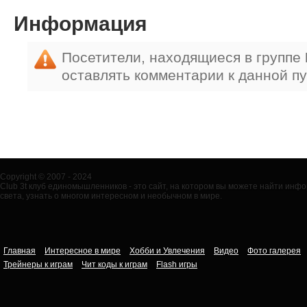
Информация
Посетители, находящиеся в группе
оставлять комментарии к данной п
Copyright © 2007 - 2024
Club 3t клуб единомышленников - это сайт, на котором вы можете найти ин
света, узнать о многом интересном и необычном в мире.
Главная
Интересное в мире
Хобби и Увлечения
Видео
Фото галерея
Трейнеры к играм
Чит коды к играм
Flash игры