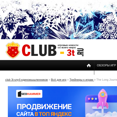
ОБЗОРЫ ИГР
club 3t клуб единомышленников
»
Всё для игр
»
Трейнеры к играм
» The Long Journ