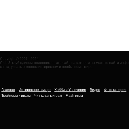
Copyright © 2007 - 2024
Club 3t клуб единомышленников - это сайт, на котором вы можете найти ин
света, узнать о многом интересном и необычном в мире.
Главная
Интересное в мире
Хобби и Увлечения
Видео
Фото галерея
Трейнеры к играм
Чит коды к играм
Flash игры