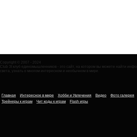
Copyright © 2007 - 2024
Club 3t клуб единомышленников - это сайт, на котором вы можете найти ин
света, узнать о многом интересном и необычном в мире.
Главная
Интересное в мире
Хобби и Увлечения
Видео
Фото галерея
Трейнеры к играм
Чит коды к играм
Flash игры