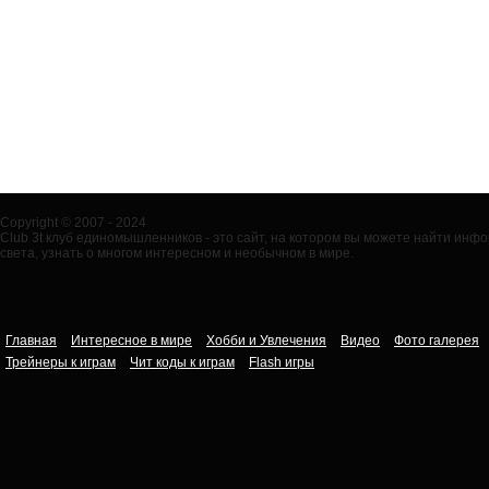
Copyright © 2007 - 2024
Club 3t клуб единомышленников - это сайт, на котором вы можете найти ин
света, узнать о многом интересном и необычном в мире.
Главная
Интересное в мире
Хобби и Увлечения
Видео
Фото галерея
Трейнеры к играм
Чит коды к играм
Flash игры