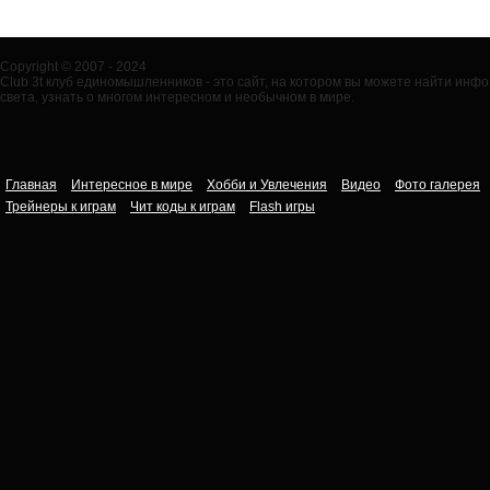
Copyright © 2007 - 2024
Club 3t клуб единомышленников - это сайт, на котором вы можете найти ин
света, узнать о многом интересном и необычном в мире.
Главная
Интересное в мире
Хобби и Увлечения
Видео
Фото галерея
Трейнеры к играм
Чит коды к играм
Flash игры